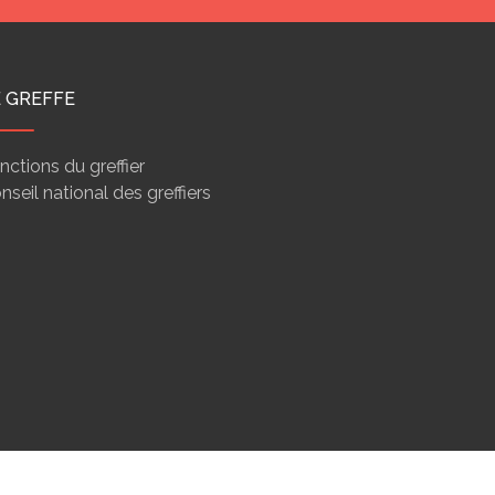
E GREFFE
nctions du greffier
nseil national des greffiers