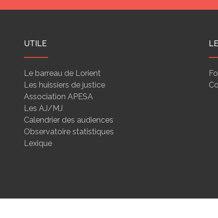
UTILE
L
Le barreau de Lorient
Fo
Les huissiers de justice
Co
Association APESA
Les AJ/MJ
Calendrier des audiences
Observatoire statistiques
Lexique