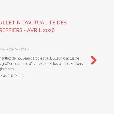
ULLETIN D'ACTUALITE DES
BULLETI
REFFIERS - AVRIL 2026
GREFFIE
blié le 29/04/2026
Publié le 02/
sultez de nouveaux articles du Bulletin d'actualité
Consultez troi
 greffiers du mois d'avril 2026 édités par les Editions
des greffiers
islatives ...
Éditions Législ
Next
 SAVOIR PLUS
EN SAVOIR 