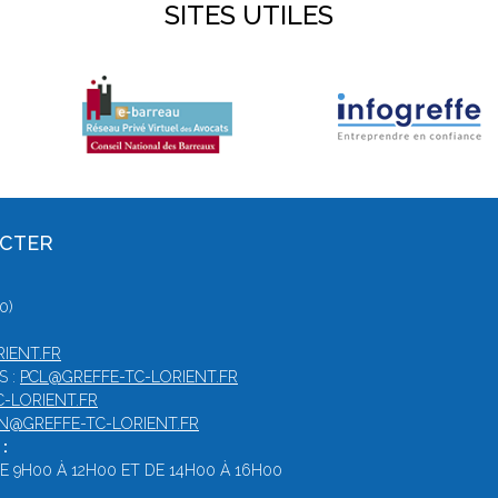
SITES UTILES
ACTER
0)
IENT.FR
S :
PCL@GREFFE-TC-LORIENT.FR
-LORIENT.FR
N@GREFFE-TC-LORIENT.FR
:
 9H00 À 12H00 ET DE 14H00 À 16H00