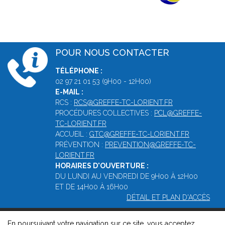
POUR NOUS CONTACTER
TÉLÉPHONE :
02 97 21 01 53 (9H00 - 12H00)
E-MAIL :
RCS :
RCS@GREFFE-TC-LORIENT.FR
PROCÉDURES COLLECTIVES :
PCL@GREFFE-
TC-LORIENT.FR
ACCUEIL :
GTC@GREFFE-TC-LORIENT.FR
PRÉVENTION :
PREVENTION@GREFFE-TC-
LORIENT.FR
HORAIRES D'OUVERTURE :
DU LUNDI AU VENDREDI DE 9H00 À 12H00
ET DE 14H00 À 16H00
DÉTAIL ET PLAN D'ACCÈS
En poursuivant votre navigation sur ce site, vous acceptez