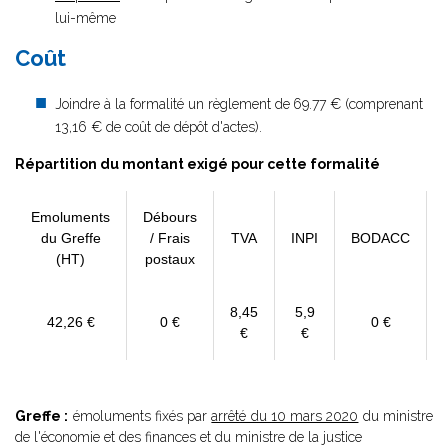
lui-même
Coût
Joindre à la formalité un règlement de
69.77 € (comprenant
13,16 € de coût de dépôt d'actes).
Répartition du montant exigé pour cette formalité
Emoluments
Débours
du Greffe
/ Frais
TVA
INPI
BODACC
(HT)
postaux
8,45
5,9
42,26 €
0 €
0 €
€
€
Greffe :
émoluments fixés par
arrêté du 10 mars 2020
du ministre
de l'économie et des finances et du ministre de la justice