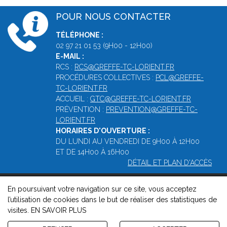
POUR NOUS CONTACTER
TÉLÉPHONE :
02 97 21 01 53 (9H00 - 12H00)
E-MAIL :
RCS :
RCS@GREFFE-TC-LORIENT.FR
PROCÉDURES COLLECTIVES :
PCL@GREFFE-
TC-LORIENT.FR
ACCUEIL :
GTC@GREFFE-TC-LORIENT.FR
PRÉVENTION :
PREVENTION@GREFFE-TC-
LORIENT.FR
HORAIRES D'OUVERTURE :
DU LUNDI AU VENDREDI DE 9H00 À 12H00
ET DE 14H00 À 16H00
DÉTAIL ET PLAN D'ACCÈS
En poursuivant votre navigation sur ce site, vous acceptez
© 2026, Greffe du Tribunal de Commerce de Lorient -
Mentions
l’utilisation de cookies dans le but de réaliser des statistiques de
légales
-
Contact
-
Gestion des cookies
-
Politique de
visites.
EN SAVOIR PLUS
confidentialité et de cookies
Version : 1.8.1