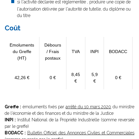
si l'activité déclarée est réglementée , produire une copie de
l'autorisation délivrée par l'autorité de tutelle, du diplôme ou
du titre
Coût
Emoluments
Débours
du Greffe
/ Frais
TVA
INPI
BODACC
(HT)
postaux
8,45
5,9
42,26 €
0 €
0 €
€
€
Greffe :
émoluments fixés par
arrêté du 10 mars 2020
du ministre
de l'économie et des finances et du ministre de la Justice
INPI :
Institut National de la Propriété Industrielle (somme reversée
par le greffe)
BODACC :
Bulletin Officiel des Annonces Civiles et Commerciales