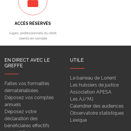
ACCÈS RÉSERVÉS
Juges, professionnels du droit,
clients en compte
EN DIRECT AVEC LE
UTILE
GREFFE
Le barreau de Lorient
Faites vos formalités
Les huissiers de justice
dématérialisées
Association APESA
Déposez vos comptes
Les AJ/MJ
annuels
Calendrier des audiences
Déposez votre
Observatoire statistiques
déclaration des
Lexique
bénéficiaires effectifs