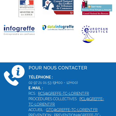
POUR NOUS CONTACTER
TÉLÉPHONE :
02 97 21 01 53 (9H00 - 12H00)
E-MAIL :
RCS :
RCS@GREFFE-TC-LORIENT.FR
PROCÉDURES COLLECTIVES :
PCL@GREFFE-
TC-LORIENT.FR
ACCUEIL :
GTC@GREFFE-TC-LORIENT.FR
PRÉVENTION :
PREVENTION@GREFFE-TC-