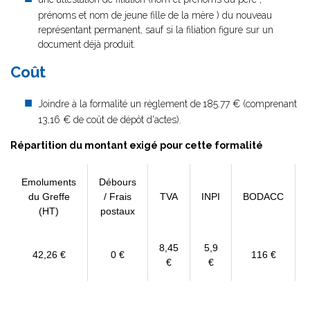
prénoms et nom de jeune fille de la mère ) du nouveau
représentant permanent, sauf si la filiation figure sur un
document déjà produit.
Coût
Joindre à la formalité un règlement de
185.77 € (comprenant
13,16 € de coût de dépôt d'actes).
Répartition du montant exigé pour cette formalité
Emoluments
Débours
du Greffe
/ Frais
TVA
INPI
BODACC
(HT)
postaux
8,45
5,9
42,26 €
0 €
116 €
€
€