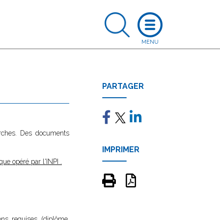
PARTAGER
marches. Des documents
IMPRIMER
que opéré par l'INPI
.
ons requises (diplôme,