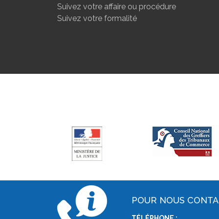
Suivez votre affaire ou procédure
Suivez votre formalité
POUR NOUS CONT
TÉLÉPHONE :