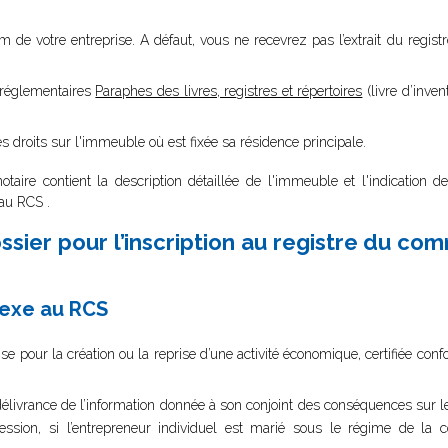
 nom de votre entreprise. A défaut, vous ne recevrez pas l’extrait du reg
s réglementaires
Paraphes des livres, registres et répertoires
(livre d’invent
 droits sur l'immeuble où est fixée sa résidence principale.
otaire contient la description détaillée de l'immeuble et l'indication d
au RCS .
sier pour l’inscription au registre du co
nexe au RCS
ise pour la création ou la reprise d’une activité économique, certifiée con
e délivrance de l’information donnée à son conjoint des conséquences su
ofession, si l’entrepreneur individuel est marié sous le régime de l