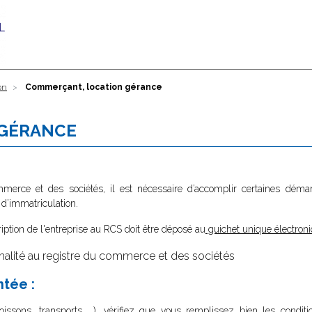
on
Commerçant, location gérance
 GÉRANCE
ommerce et des sociétés, il est nécessaire d’accomplir certaines dé
 d’immatriculation.
ription de l'entreprise au RCS doit être déposé au
guichet unique électroni
alité au registre du commerce et des sociétés
ntée :
ssons, transports ...), vérifiez que vous remplissez bien les conditi