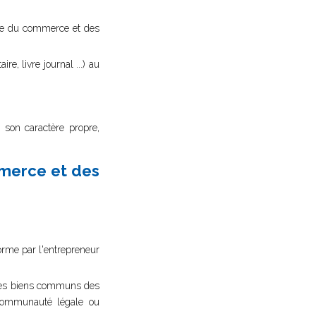
istre du commerce et des
aire, livre journal ...) au
e son caractère propre,
mmerce et des
forme par l'entrepreneur
r les biens communs des
a communauté légale ou