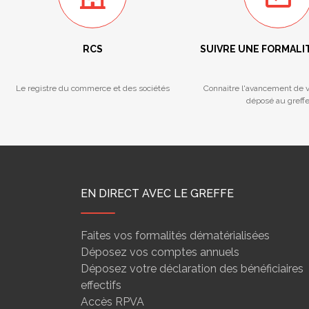
RCS
SUIVRE UNE FORMALI
Le registre du commerce et des sociétés
Connaitre l'avancement de v
déposé au greff
EN DIRECT AVEC LE GREFFE
Faites vos formalités dématérialisées
Déposez vos comptes annuels
Déposez votre déclaration des bénéficiaires
effectifs
Accès RPVA