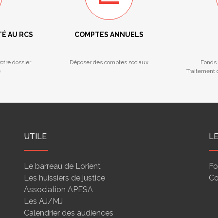
TÉ AU RCS
COMPTES ANNUELS
otre dossier
Déposer des comptes sociaux
Fonds 
e
Traitement d
UTILE
L
Le barreau de Lorient
Fo
Les huissiers de justice
Co
Association APESA
Les AJ/MJ
Calendrier des audiences