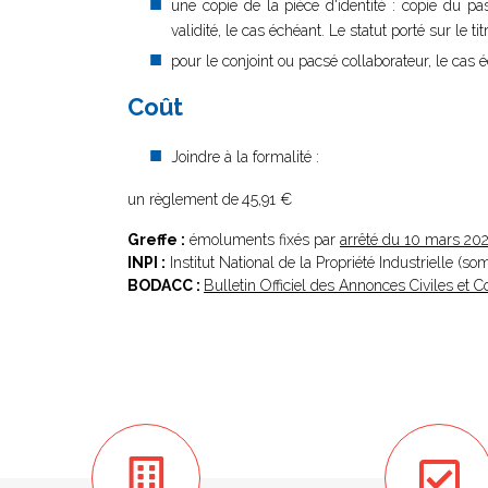
une copie de la pièce d'identité : copie du pa
validité, le cas échéant. Le statut porté sur le ti
pour le conjoint ou pacsé collaborateur, le cas é
Coût
Joindre à la formalité :
un règlement de
45,91 €
Greffe :
émoluments fixés par
arrêté du 10 mars 20
INPI :
Institut National de la Propriété Industrielle (s
BODACC :
Bulletin Officiel des Annonces Civiles et