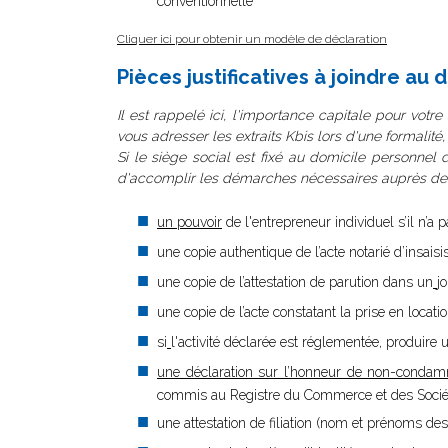
conventionnelle
Cliquer ici pour obtenir un modèle de déclaration
Pièces justificatives à joindre au d
Il est rappelé ici, l'importance capitale pour votre
vous adresser les extraits Kbis lors d'une formalité
Si le siège social est fixé au domicile personnel d
d'accomplir les démarches nécessaires auprès de la
un pouvoir
de l'entrepreneur individuel s’il n’a
une copie authentique de l’acte notarié d’insaisi
une copie de l’attestation de parution dans un
j
une copie de l’acte constatant la prise en locat
si
l'activité déclarée est réglementée, produire u
une déclaration sur l’honneur de non-condam
commis au Registre du Commerce et des Société
une attestation de filiation (nom et prénoms des