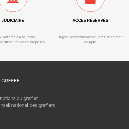
JUDICIAIRE
ACCÈS RÉSERVÉS
/ Référés / Requêtes.
Juges, professionnels du droit, clients en
e difficultés des entreprises
compte
E GREFFE
nctions du greffier
nseil national des greffiers