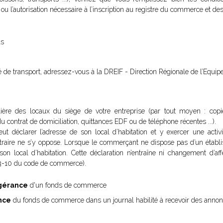
t ou l’autorisation nécessaire à l’inscription au registre du commerce et des
ls
ité de transport, adressez-vous à la DREIF - Direction Régionale de l’Equip
ulière des locaux du siège de votre entreprise (par tout moyen : cop
 contrat de domiciliation, quittances EDF ou de téléphone récentes ...).
 déclarer l’adresse de son local d’habitation et y exercer une activi
ontraire ne s’y oppose. Lorsque le commerçant ne dispose pas d’un établis
 son local d’habitation. Cette déclaration n’entraîne ni changement d’aff
23-10 du code de commerce).
-gérance
d'un fonds de commerce
ance
du fonds de commerce dans un journal habilité à recevoir des annon