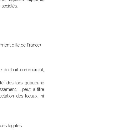
 sociétés.
ement d’Ile de France)
ie du bail commercial,
té, dès lors qu’aucune
sement, il peut, à titre
ectation des locaux, ni
ces légales