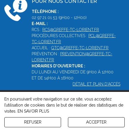
POUR NOUS CONTACTER
TÉLÉPHONE :
02 97 21 01 53 (9H00 - 12H00)
E-MAIL :
RCS :
RCS@GREFFE-TC-LORIENT.FR
PROCÉDURES COLLECTIVES :
PCL@GREFFE-
TC-LORIENT.FR
ACCUEIL :
GTC@GREFFE-TC-LORIENT.FR
PRÉVENTION :
PREVENTION@GREFFE-TC-
LORIENT.FR
HORAIRES D'OUVERTURE :
DU LUNDI AU VENDREDI DE 9H00 À 12H00
ET DE 14H00 À 16H00
DÉTAIL ET PLAN D'ACCÈS
En poursuivant votre navigation sur ce site, vous acceptez
© 2026, Greffe du Tribunal de Commerce de Lorient -
Mentions
l’utilisation de cookies dans le but de réaliser des statistiques de
légales
-
Contact
-
Gestion des cookies
-
Politique de
visites.
EN SAVOIR PLUS
confidentialité et de cookies
Version : 1.8.1
REFUSER
ACCEPTER