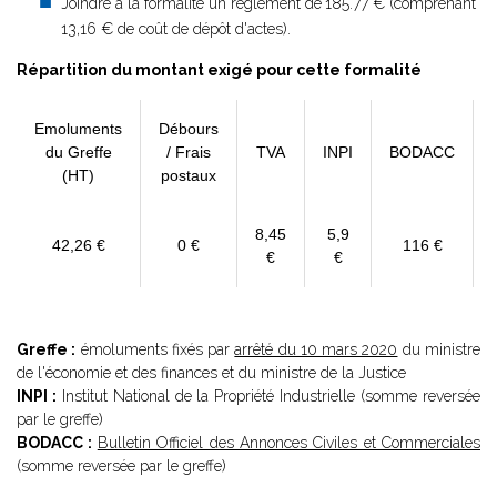
Joindre à la formalité un règlement de
185.77 € (comprenant
13,16 € de coût de dépôt d'actes).
Répartition du montant exigé pour cette formalité
Emoluments
Débours
du Greffe
/ Frais
TVA
INPI
BODACC
(HT)
postaux
8,45
5,9
42,26 €
0 €
116 €
€
€
Greffe :
émoluments fixés par
arrêté du 10 mars 2020
du ministre
de l'économie et des finances et du ministre de la Justice
INPI :
Institut National de la Propriété Industrielle (somme reversée
par le greffe)
BODACC :
Bulletin Officiel des Annonces Civiles et Commerciales
(somme reversée par le greffe)