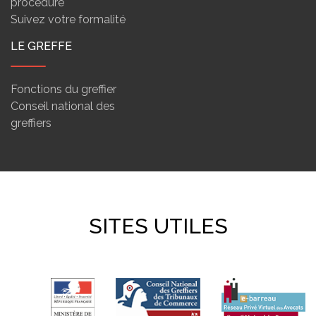
procédure
Suivez votre formalité
LE GREFFE
Fonctions du greffier
Conseil national des
greffiers
SITES UTILES