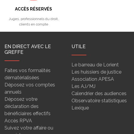
ACCÈS RÉSERVÉS
Juges, professionnels du droit,
clients en compte
EN DIRECT AVEC LE
UTILE
GREFFE
Le barreau de Lorient
Faites vos formalités
Les huissiers de justice
dématérialisées
Association APESA
Déposez vos comptes
Les AJ/MJ
annuels
Calendrier des audiences
Déposez votre
Observatoire statistiques
déclaration des
Lexique
bénéficiaires effectifs
Accès RPVA
Suivez votre affaire ou