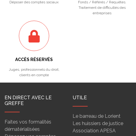
Déposer des comptes sociaux
Fonds / Référés / Requêtes.
Traitement de difficultés des
entreprises
ACCÈS RÉSERVÉS
Juges, professionnels du droit,
clients en compte
EN DIRECT AVEC LE
UTILE
GREFFE
Le barreau de Lorient
Faites vos formalités
Les huissiers de justice
dématérialisées
Association APESA