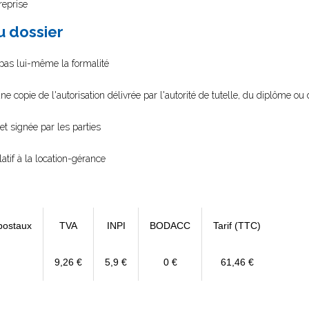
reprise
au dossier
e pas lui-même la formalité
ne copie de l'autorisation délivrée par l'autorité de tutelle, du diplôme ou d
et signée par les parties
latif à la location-gérance
postaux
TVA
INPI
BODACC
Tarif (TTC)
9,26 €
5,9 €
0 €
61,46 €