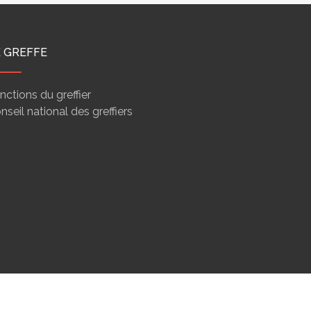
E GREFFE
nctions du greffier
nseil national des greffiers