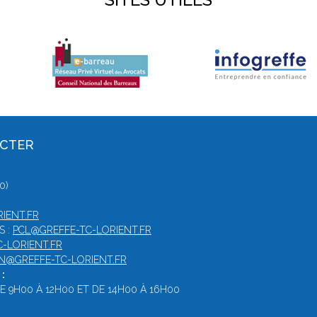
ACTER
0)
IENT.FR
S :
PCL@GREFFE-TC-LORIENT.FR
-LORIENT.FR
N@GREFFE-TC-LORIENT.FR
:
 9H00 À 12H00 ET DE 14H00 À 16H00