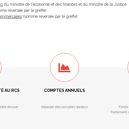
20
du ministre de l'économie et des finances et du ministre de la Justice
omme reversée par le greffe)
 Commerciales
(somme reversée par le greffe)
TÉ AU RCS
COMPTES ANNUELS
otre dossier
Déposer des comptes sociaux
Fonds 
e
Traitement d