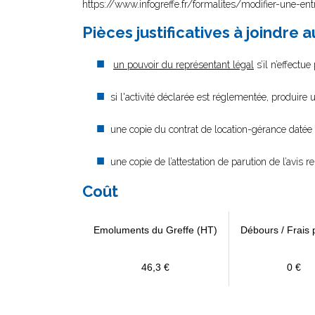
https://www.infogreffe.fr/formalites/modifier-une-ent
Pièces justificatives à joindre 
un pouvoir du représentant légal
s’il n’effectu
si l'activité déclarée est réglementée, produire u
une copie du contrat de location-gérance datée 
une copie de l’attestation de parution de l’avis re
Coût
Emoluments du Greffe (HT)
Débours / Frais 
46,3 €
0 €