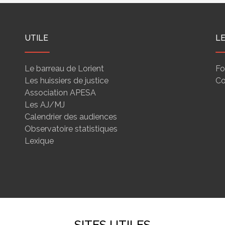
UTILE
L
Le barreau de Lorient
Fo
Les huissiers de justice
Co
Association APESA
Les AJ/MJ
Calendrier des audiences
Observatoire statistiques
Lexique
SITES UTILES