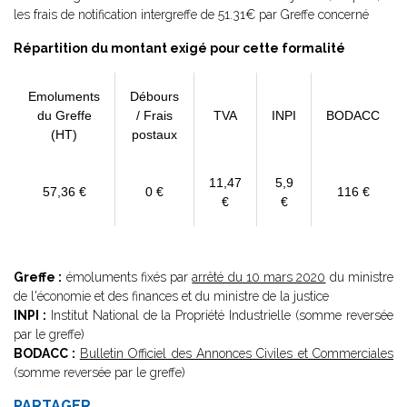
les frais de notification intergreffe de 51.31€ par Greffe concerné
Répartition du montant exigé pour cette formalité
Emoluments
Débours
du Greffe
/ Frais
TVA
INPI
BODACC
(HT)
postaux
11,47
5,9
57,36 €
0 €
116 €
€
€
Greffe :
émoluments fixés par
arrêté du 10 mars 2020
du ministre
de l'économie et des finances et du ministre de la justice
INPI :
Institut National de la Propriété Industrielle (somme reversée
par le greffe)
BODACC :
Bulletin Officiel des Annonces Civiles et Commerciales
(somme reversée par le greffe)
PARTAGER