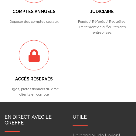
COMPTES ANNUELS
JUDICIAIRE
Déposer des comptes sociaux
Fonds / Référés / Requêtes.
Traitement de difficultés des
entreprises
ACCÈS RÉSERVÉS
Juges, professionnels du droit,
clients en compte
EN DIRECT AVEC LE
UTILE
GREFFE
Le barreau de Lorient