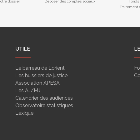
otre dossier
Déposer des comptes sociaux
Fonds 
e
Traitement d
UTILE
L
Le barreau de Lorient
Fo
Les huissiers de justice
Co
Association APESA
Les AJ/MJ
Calendrier des audiences
Observatoire statistiques
Lexique