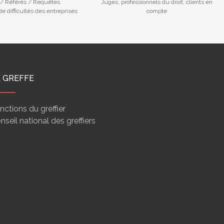
/ Référés / Requêtes.
Juges, professionnels du droit, clients en
e difficultés des entreprises
compte
E GREFFE
nctions du greffier
nseil national des greffiers