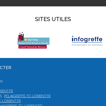
SITES UTILES
ACTER
0)
IENT.FR
S :
PCL@GREFFE-TC-LORIENT.FR
-LORIENT.FR