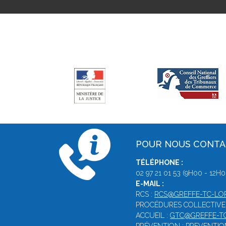
POUR NOUS CONT
TÉLÉPHONE :
02 97 21 01 53 (9H00 - 12H0
E-MAIL :
RCS :
RCS@GREFFE-TC-LOR
PROCÉDURES COLLECTIVE
ACCUEIL :
GTC@GREFFE-TC