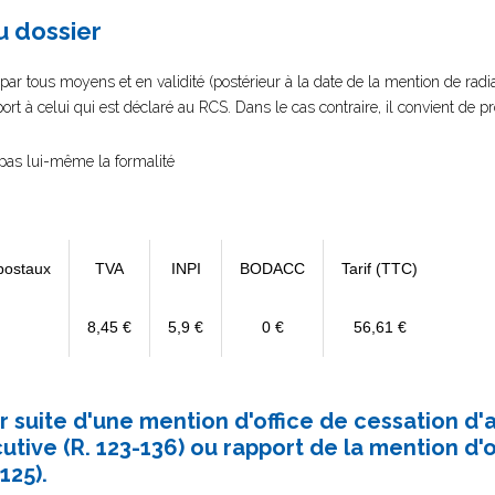
au dossier
 par tous moyens et en validité (postérieur à la date de la mention de radiati
ort à celui qui est déclaré au RCS. Dans le cas contraire, il convient de 
e pas lui-même la formalité
postaux
TVA
INPI
BODACC
Tarif (TTC)
8,45 €
5,9 €
0 €
56,61 €
ar suite d'une mention d'office de cessation d'a
cutive (R. 123-136) ou rapport de la mention d'o
125).