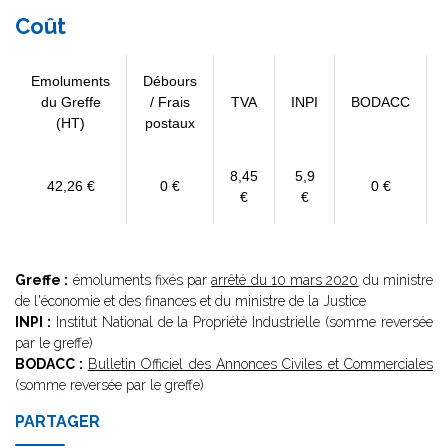
Coût
Emoluments
Débours
du Greffe
/ Frais
TVA
INPI
BODACC
(HT)
postaux
8,45
5,9
42,26 €
0 €
0 €
€
€
Greffe :
émoluments fixés par
arrêté du 10 mars 2020
du ministre
de l'économie et des finances et du ministre de la Justice
INPI :
Institut National de la Propriété Industrielle (somme reversée
par le greffe)
BODACC :
Bulletin Officiel des Annonces Civiles et Commerciales
(somme reversée par le greffe)
PARTAGER