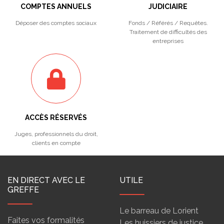
COMPTES ANNUELS
JUDICIAIRE
Déposer des comptes sociaux
Fonds / Référés / Requêtes.
Traitement de difficultés des
entreprises
ACCÈS RÉSERVÉS
Juges, professionnels du droit,
clients en compte
EN DIRECT AVEC LE
UTILE
GREFFE
Le barreau de Lorient
Faites vos formalités
Les huissiers de justice