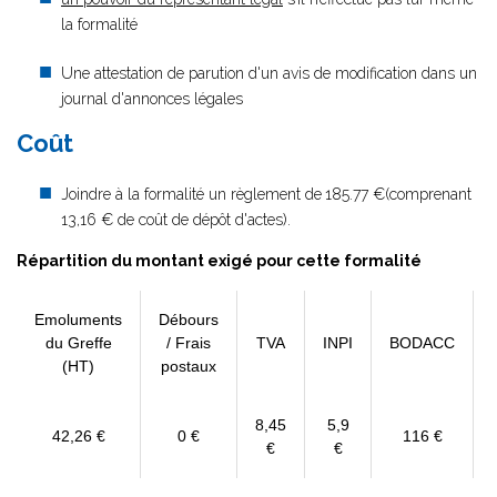
la formalité
Une attestation de parution d'un avis de modification dans un
journal d'annonces légales
Coût
Joindre à la formalité un règlement de
185.77 €(comprenant
13,16 € de coût de dépôt d'actes).
Répartition du montant exigé pour cette formalité
Emoluments
Débours
du Greffe
/ Frais
TVA
INPI
BODACC
(HT)
postaux
8,45
5,9
42,26 €
0 €
116 €
€
€