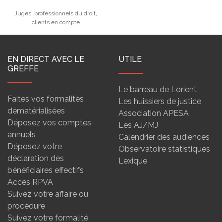
Juges, professionnels du droit,
clients en compte
EN DIRECT AVEC LE
UTILE
GREFFE
Le barreau de Lorient
Faites vos formalités
Les huissiers de justice
dématérialisées
Association APESA
Déposez vos comptes
Les AJ/MJ
annuels
Calendrier des audiences
Déposez votre
Observatoire statistiques
déclaration des
Lexique
bénéficiaires effectifs
Accès RPVA
Suivez votre affaire ou
procédure
Suivez votre formalité