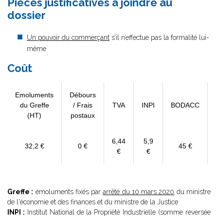
Pièces justificatives à joindre au
dossier
Un pouvoir du commerçant
s’il n’effectue pas la formalité lui-
même
Coût
Emoluments
Débours
du Greffe
/ Frais
TVA
INPI
BODACC
(HT)
postaux
6,44
5,9
32,2 €
0 €
45 €
€
€
Greffe :
émoluments fixés par
arrêté du 10 mars 2020
du ministre
de l'économie et des finances et du ministre de la Justice
INPI :
Institut National de la Propriété Industrielle (somme reversée