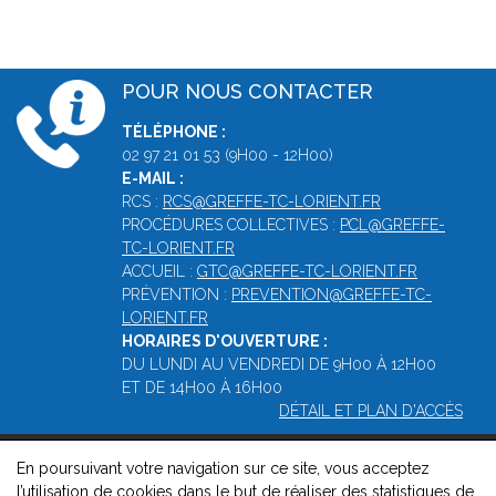
POUR NOUS CONTACTER
TÉLÉPHONE :
02 97 21 01 53 (9H00 - 12H00)
E-MAIL :
RCS :
RCS@GREFFE-TC-LORIENT.FR
PROCÉDURES COLLECTIVES :
PCL@GREFFE-
TC-LORIENT.FR
ACCUEIL :
GTC@GREFFE-TC-LORIENT.FR
PRÉVENTION :
PREVENTION@GREFFE-TC-
LORIENT.FR
HORAIRES D'OUVERTURE :
DU LUNDI AU VENDREDI DE 9H00 À 12H00
ET DE 14H00 À 16H00
DÉTAIL ET PLAN D'ACCÈS
En poursuivant votre navigation sur ce site, vous acceptez
© 2026, Greffe du Tribunal de Commerce de Lorient -
Mentions
l’utilisation de cookies dans le but de réaliser des statistiques de