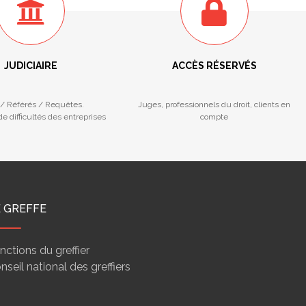
JUDICIAIRE
ACCÈS RÉSERVÉS
/ Référés / Requêtes.
Juges, professionnels du droit, clients en
e difficultés des entreprises
compte
E GREFFE
nctions du greffier
nseil national des greffiers