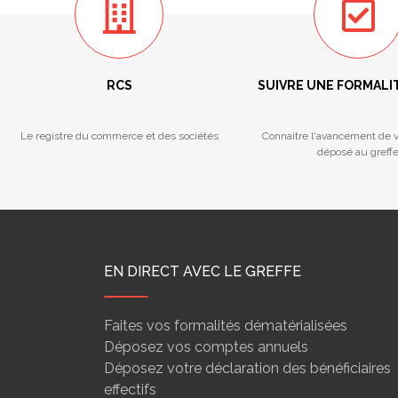
RCS
SUIVRE UNE FORMALI
Le registre du commerce et des sociétés
Connaitre l'avancement de v
déposé au greff
EN DIRECT AVEC LE GREFFE
Faites vos formalités dématérialisées
Déposez vos comptes annuels
Déposez votre déclaration des bénéficiaires
effectifs