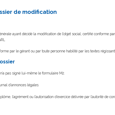
ssier de modification
rale ayant décidé la modification de l’objet social, certifié conforme par
SARL
nforme par le gérant ou par toute personne habilité par les textes régissan
dossier
l n’a pas signé lui-même le formulaire M2.
ournal d’annonces légales
diplôme, l’agrément ou l’autorisation d’exercice délivrée par l’autorité de cont