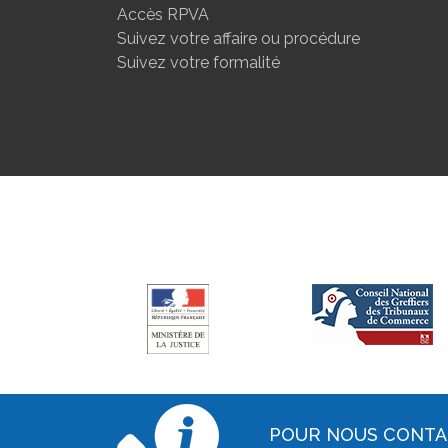
Accès RPVA
Suivez votre affaire ou procédure
Suivez votre formalité
POUR NOUS CONT