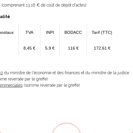
 (comprenant 13,16 € de coût de dépôt d'actes).
alité
postaux
TVA
INPI
BODACC
Tarif (TTC)
8,45 €
5,9 €
116 €
172,61 €
20
du ministre de l'économie et des finances et du ministre de la justice
omme reversée par le greffe)
 Commerciales
(somme reversée par le greffe)