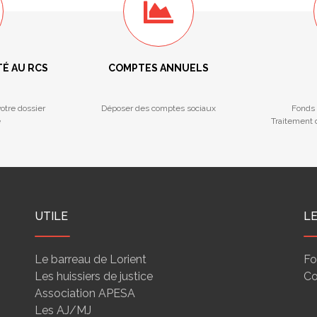
TÉ AU RCS
COMPTES ANNUELS
otre dossier
Déposer des comptes sociaux
Fonds 
e
Traitement d
UTILE
L
Le barreau de Lorient
Fo
Les huissiers de justice
Co
Association APESA
Les AJ/MJ