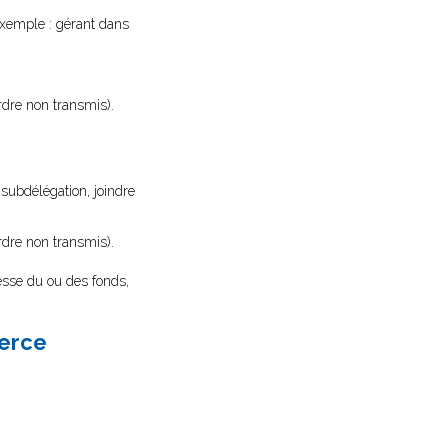
exemple : gérant dans
ordre non transmis).
 subdélégation, joindre
ordre non transmis).
esse du ou des fonds,
merce