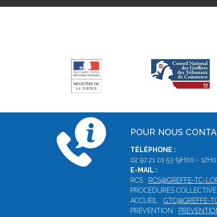
POUR NOUS CONT
TÉLÉPHONE :
02 97 21 01 53 (9H00 - 12H0
E-MAIL :
RCS :
RCS@GREFFE-TC-LOR
PROCÉDURES COLLECTIVE
ACCUEIL :
GTC@GREFFE-TC
PRÉVENTION :
PREVENTIO