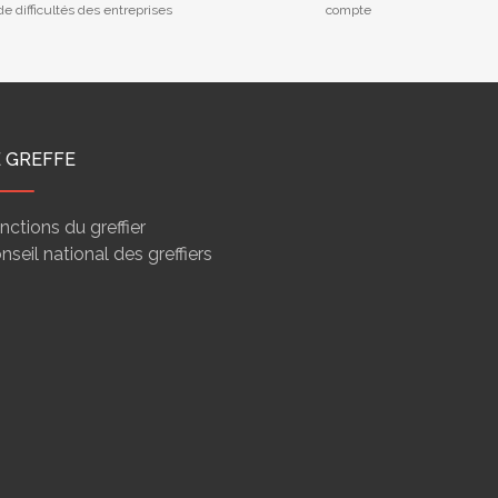
e difficultés des entreprises
compte
E GREFFE
nctions du greffier
nseil national des greffiers