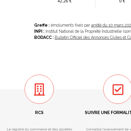
42,26 €
0 €
Greffe :
émoluments fixés par
arrêté du 10 mars 20
INPI :
Institut National de la Propriété Industrielle (s
BODACC :
Bulletin Officiel des Annonces Civiles et
RCS
SUIVRE UNE FORMALI
Le registre du commerce et des sociétés
Connaitre l'avancement de v