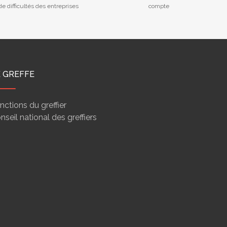
e difficultés des entreprises
compte
E GREFFE
nctions du greffier
nseil national des greffiers