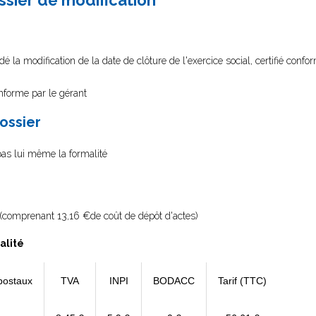
ssier de modification
é la modification de la date de clôture de l'exercice social, certifié confo
onforme par le gérant
dossier
 pas lui même la formalité
(comprenant 13,16 €de coût de dépôt d'actes)
alité
postaux
TVA
INPI
BODACC
Tarif (TTC)