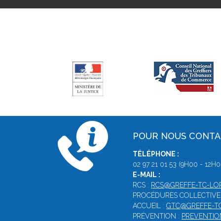
POUR NOUS CONT
TÉLÉPHONE :
02 97 21 01 53 (9H00 - 12H0
E-MAIL :
RCS :
RCS@GREFFE-TC-LOR
PROCÉDURES COLLECTIVE
ACCUEIL :
GTC@GREFFE-TC
PRÉVENTION :
PREVENTIO