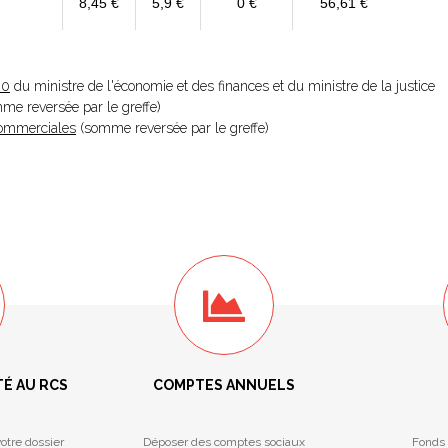
8,45 €
5,9 €
0 €
56,61 €
20
du ministre de l'économie et des finances et du ministre de la justice
omme reversée par le greffe)
 Commerciales
(somme reversée par le greffe)
TÉ AU RCS
COMPTES ANNUELS
otre dossier
Déposer des comptes sociaux
Fonds 