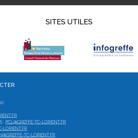
SITES UTILES
ACTER
0)
IENT.FR
S :
PCL@GREFFE-TC-LORIENT.FR
-LORIENT.FR
N@GREFFE-TC-LORIENT.FR